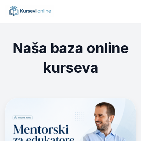
Naša baza online
kurseva