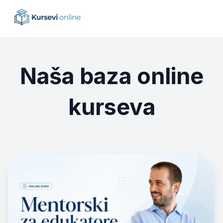
Naša baza online
kurseva