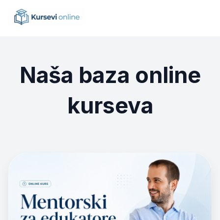
Naša baza online
kurseva