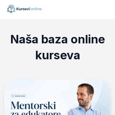
Naša baza online
kurseva