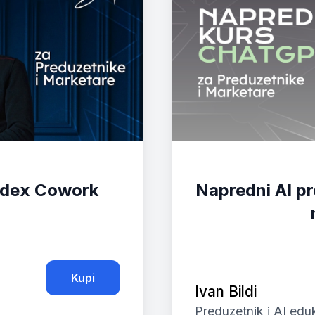
odex Cowork
Napredni AI pr
Kupi
Ivan Bildi
Preduzetnik i AI edu