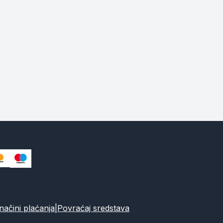
ačini plaćanja
|
Povraćaj sredstava