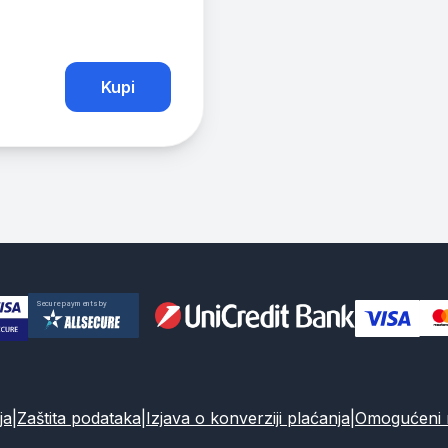
Kupi
ja
|
Zaštita podataka
|
Izjava o konverziji plaćanja
|
Omogućeni n