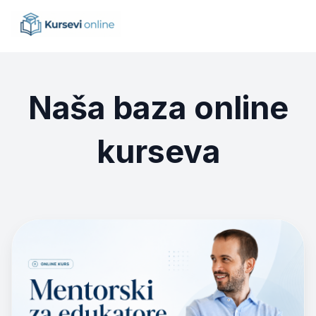
Naša baza online
kurseva