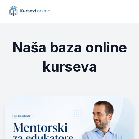
Naša baza online
kurseva