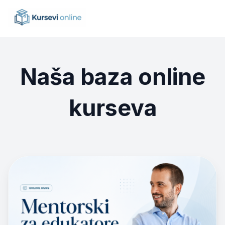
Naša baza online
kurseva