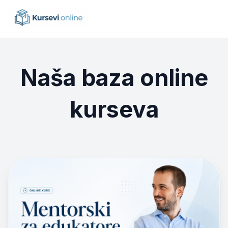
Naša baza online
kurseva