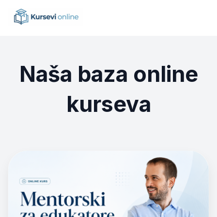
Naša baza online
kurseva