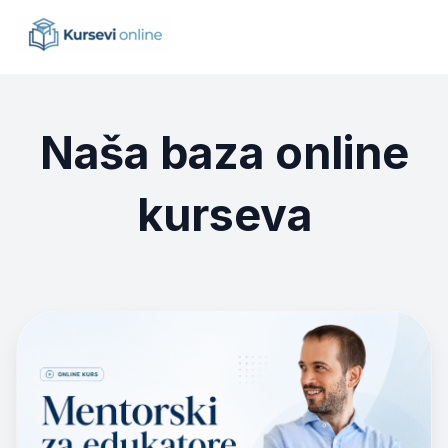
Naša baza online
kurseva