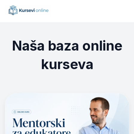
Naša baza online
kurseva