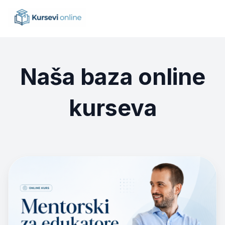
Naša baza online
kurseva