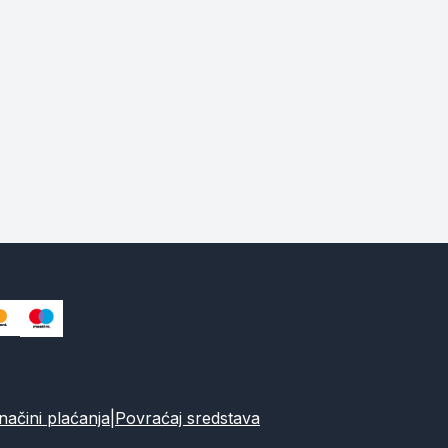
ačini plaćanja
|
Povraćaj sredstava