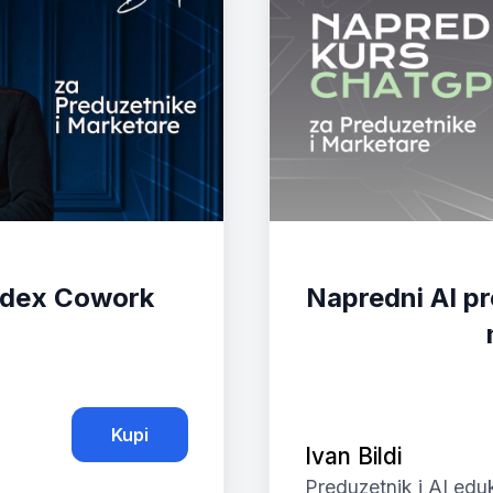
odex Cowork
Napredni AI pr
Kupi
Ivan Bildi
Preduzetnik i AI edu