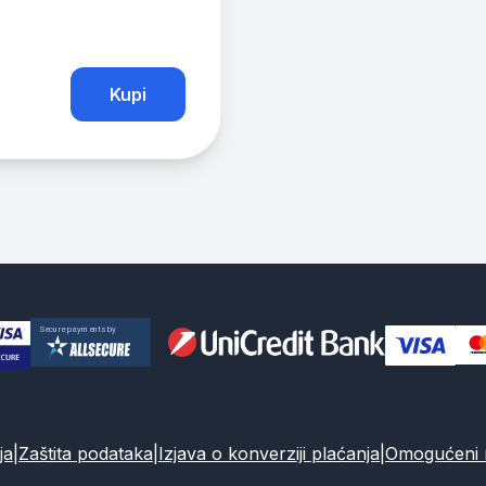
Kupi
ja
|
Zaštita podataka
|
Izjava o konverziji plaćanja
|
Omogućeni n