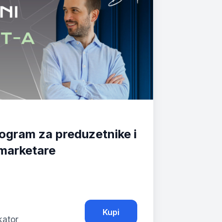
ogram za preduzetnike i
marketare
Kupi
kator