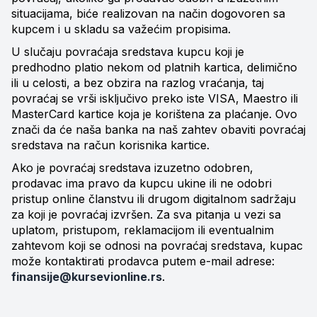
situacijama, biće realizovan na način dogovoren sa
kupcem i u skladu sa važećim propisima.
U slučaju povraćaja sredstava kupcu koji je
predhodno platio nekom od platnih kartica, delimično
ili u celosti, a bez obzira na razlog vraćanja, taj
povraćaj se vrši isključivo preko iste VISA, Maestro ili
MasterCard kartice koja je korištena za plaćanje. Ovo
znači da će naša banka na naš zahtev obaviti povraćaj
sredstava na račun korisnika kartice.
Ako je povraćaj sredstava izuzetno odobren,
prodavac ima pravo da kupcu ukine ili ne odobri
pristup online članstvu ili drugom digitalnom sadržaju
za koji je povraćaj izvršen. Za sva pitanja u vezi sa
uplatom, pristupom, reklamacijom ili eventualnim
zahtevom koji se odnosi na povraćaj sredstava, kupac
može kontaktirati prodavca putem e-mail adrese:
finansije@kursevionline.rs
.