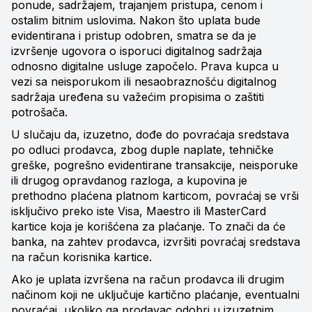
ponude, sadržajem, trajanjem pristupa, cenom i
ostalim bitnim uslovima. Nakon što uplata bude
evidentirana i pristup odobren, smatra se da je
izvršenje ugovora o isporuci digitalnog sadržaja
odnosno digitalne usluge započelo. Prava kupca u
vezi sa neisporukom ili nesaobraznošću digitalnog
sadržaja uređena su važećim propisima o zaštiti
potrošača.
U slučaju da, izuzetno, dođe do povraćaja sredstava
po odluci prodavca, zbog duple naplate, tehničke
greške, pogrešno evidentirane transakcije, neisporuke
ili drugog opravdanog razloga, a kupovina je
prethodno plaćena platnom karticom, povraćaj se vrši
isključivo preko iste Visa, Maestro ili MasterCard
kartice koja je korišćena za plaćanje. To znači da će
banka, na zahtev prodavca, izvršiti povraćaj sredstava
na račun korisnika kartice.
Ako je uplata izvršena na račun prodavca ili drugim
načinom koji ne uključuje kartično plaćanje, eventualni
povraćaj, ukoliko ga prodavac odobri u izuzetnim