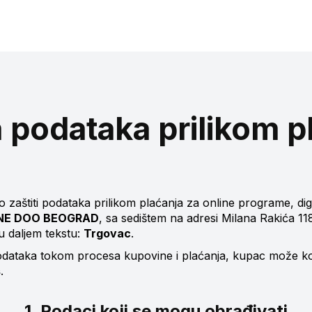
a podataka prilikom p
zaštiti podataka prilikom plaćanja za online programe, digit
INE DOO BEOGRAD
, sa sedištem na adresi Milana Rakića 11
u daljem tekstu:
Trgovac
.
odataka tokom procesa kupovine i plaćanja, kupac može ko
s
.
1. Podaci koji se mogu obrađivati