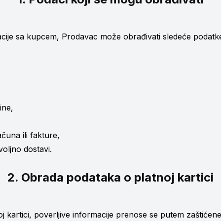
acije sa kupcem, Prodavac može obrađivati sledeće podatk
ine,
una ili fakture,
oljno dostavi.
2. Obrada podataka o platnoj kartici
j kartici, poverljive informacije prenose se putem zaštićen