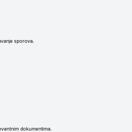
avanje sporova.
elevantnim dokumentima.