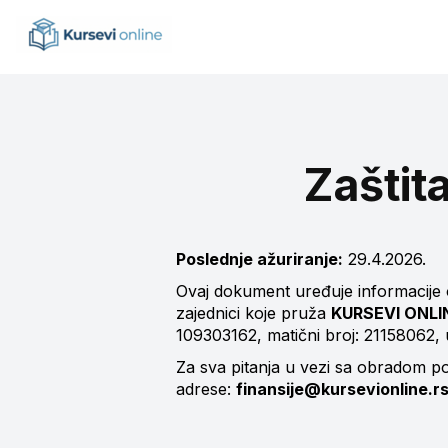
Zaštit
Poslednje ažuriranje:
29.4.2026.
Ovaj dokument uređuje informacije o 
zajednici koje pruža
KURSEVI ONL
109303162, matični broj: 21158062, 
Za sva pitanja u vezi sa obradom p
adrese:
finansije@kursevionline.r