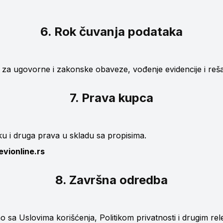
6. Rok čuvanja podataka
o za ugovorne i zakonske obaveze, vođenje evidencije i reš
7. Prava kupca
u i druga prava u skladu sa propisima.
vionline.rs
8. Završna odredba
o sa Uslovima korišćenja, Politikom privatnosti i drugim r