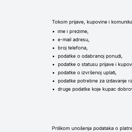
Tokom prijave, kupovine i komunik
ime i prezime,
e-mail adresu,
broj telefona,
podatke o odabranoj ponudi,
podatke o statusu prijave i kupov
podatke o izvršenoj uplati,
podatke potrebne za izdavanje rač
druge podatke koje kupac dobrov
Prilikom unošenja podataka o platno