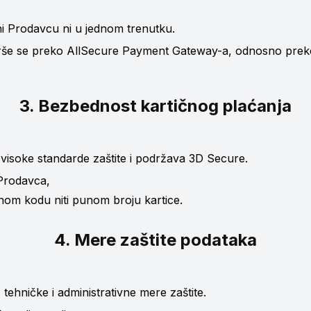
pni Prodavcu ni u jednom trenutku.
vrše se preko AllSecure Payment Gateway-a, odnosno preko
3. Bezbednost kartičnog plaćanja
visoke standarde zaštite i podržava 3D Secure.
 Prodavca,
om kodu niti punom broju kartice.
4. Mere zaštite podataka
tehničke i administrativne mere zaštite.