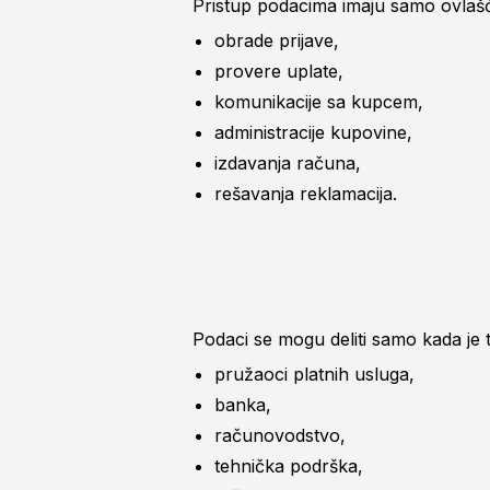
Pristup podacima imaju samo ovlašće
obrade prijave,
provere uplate,
komunikacije sa kupcem,
administracije kupovine,
izdavanja računa,
rešavanja reklamacija.
Podaci se mogu deliti samo kada je 
pružaoci platnih usluga,
banka,
računovodstvo,
tehnička podrška,